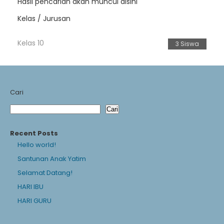
Hasil pencarian akan muncul disini
Kelas / Jurusan
Kelas 10
3 Siswa
Cari
Cari
Recent Posts
Hello world!
Santunan Anak Yatim
Selamat Datang!
HARI IBU
HARI GURU