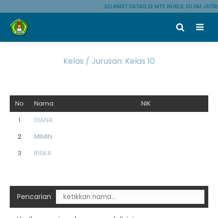
SELAMAT DATAG DI MTS NURUL ISLAM JATI
Kelas / Jurusan:
Kelas 10
No
Nama
NIK
1
DIANA
2
MIMIN
3
RISKA
Pencarian