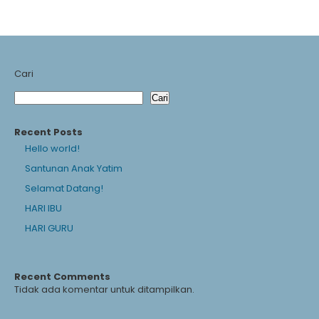
Cari
Cari
Recent Posts
Hello world!
Santunan Anak Yatim
Selamat Datang!
HARI IBU
HARI GURU
Recent Comments
Tidak ada komentar untuk ditampilkan.