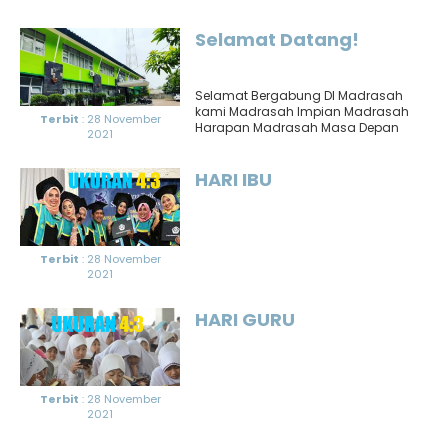
Menanggung anak yatim berarti
mengurusi segala keperluan hidup,
mengasuh,..
Selamat Datang!
Selamat Bergabung DI Madrasah
kami Madrasah Impian Madrasah
Terbit
: 28 November
Harapan Madrasah Masa Depan
2021
HARI IBU
Terbit
: 28 November
2021
HARI GURU
Terbit
: 28 November
2021