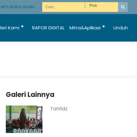
 NURUL ISLAM JATIREJO KUNIR LUMAJANG
leri Kami
RAPOR DIGITAL
Mitra&Aplikasi
Unduh
Galeri Lainnya
Tahfidz