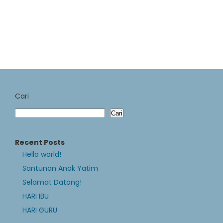
Cari
Cari
Recent Posts
Hello world!
Santunan Anak Yatim
Selamat Datang!
HARI IBU
HARI GURU