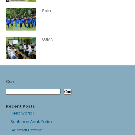
Bola
UJIAN
Cari
Cari
Recent Posts
Hello world!
Santunan Anak Yatim
Selamat Datang!