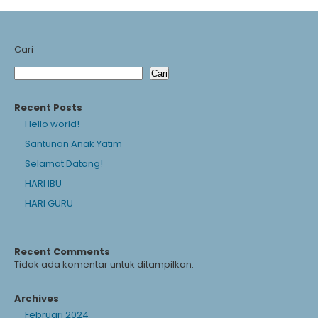
Cari
Cari
Recent Posts
Hello world!
Santunan Anak Yatim
Selamat Datang!
HARI IBU
HARI GURU
Recent Comments
Tidak ada komentar untuk ditampilkan.
Archives
Februari 2024