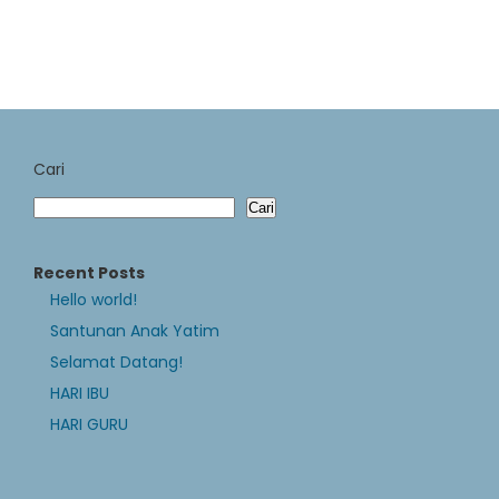
Cari
Cari
Recent Posts
Hello world!
Santunan Anak Yatim
Selamat Datang!
HARI IBU
HARI GURU