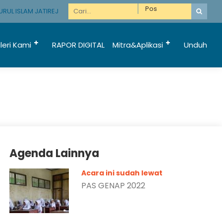
RUL ISLAM JATIREJO KUNIR LUMAJANG
leri Kami
RAPOR DIGITAL
Mitra&Aplikasi
Unduh
Agenda Lainnya
Acara ini sudah lewat
PAS GENAP 2022