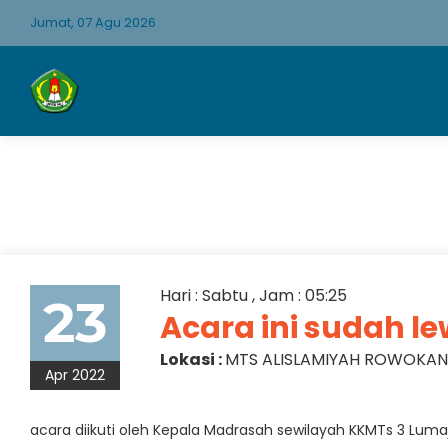
Jumat, 07 Agu 2026
Hari : Sabtu , Jam : 05:25
23
Acara ini sudah l
Lokasi :
MTS ALISLAMIYAH ROWOKA
Apr 2022
acara diikuti oleh Kepala Madrasah sewilayah KKMTs 3 Lum