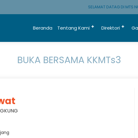
SELAMAT DATAG DI MTS NU
Beranda
Tentang Kami
Direktori
Ga
BUKA BERSAMA KKMTs3
ewat
NGKUNG
ajang