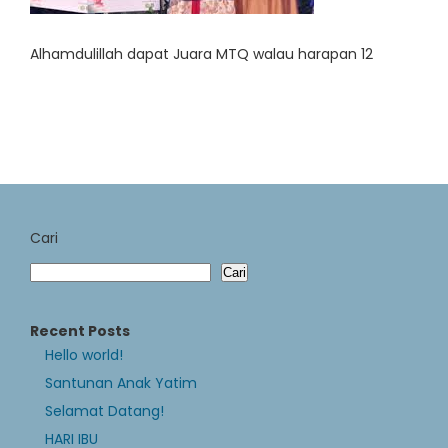
Alhamdulillah dapat Juara MTQ walau harapan 12
Cari
Cari
Recent Posts
Hello world!
Santunan Anak Yatim
Selamat Datang!
HARI IBU