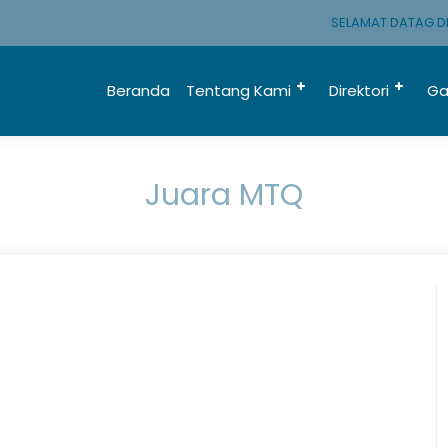
SELAMAT DATAG DI 
Beranda
Tentang Kami
Direktori
Ga
Juara MTQ