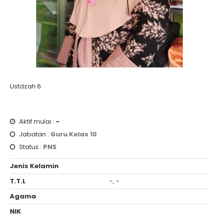
Ustdzah 6
Aktif mulai :
-
Jabatan :
Guru Kelas 10
Status :
PNS
Jenis Kelamin
T.T.L
-, -
Agama
NIK