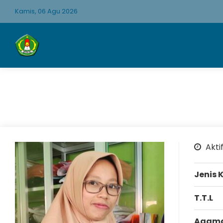
Kamis, 06 Agu 2026
Aktif
Jenis 
T.T.L
Agam