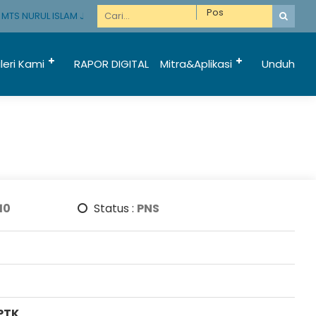
TS NURUL ISLAM JATIREJO KUNIR LUMAJANG
leri Kami
RAPOR DIGITAL
Mitra&Aplikasi
Unduh
10
Status :
PNS
PTK