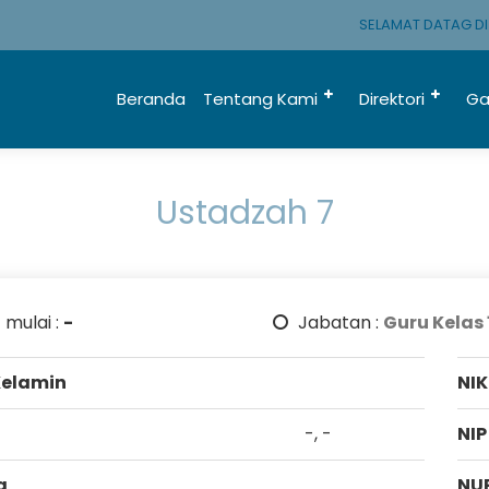
SELAMAT DATAG DI M
Beranda
Tentang Kami
Direktori
Ga
Ustadzah 7
 mulai :
-
Jabatan :
Guru Kelas 
Kelamin
NIK
-, -
NIP
a
NU