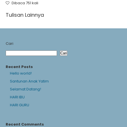
Dibaca 751 kali
Tulisan Lainnya
Cari
Cari
Recent Posts
Hello world!
Santunan Anak Yatim
Selamat Datang!
HARI IBU
HARI GURU
Recent Comments