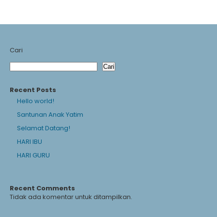
Cari
Cari
Recent Posts
Hello world!
Santunan Anak Yatim
Selamat Datang!
HARI IBU
HARI GURU
Recent Comments
Tidak ada komentar untuk ditampilkan.