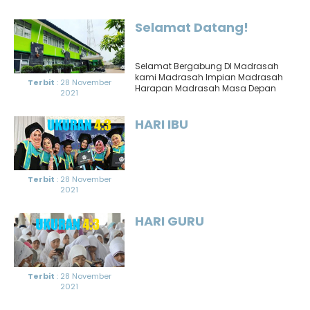
Menanggung anak yatim berarti
mengurusi segala keperluan hidup,
mengasuh,..
Selamat Datang!
Selamat Bergabung DI Madrasah
kami Madrasah Impian Madrasah
Terbit
: 28 November
Harapan Madrasah Masa Depan
2021
HARI IBU
Terbit
: 28 November
2021
HARI GURU
Terbit
: 28 November
2021